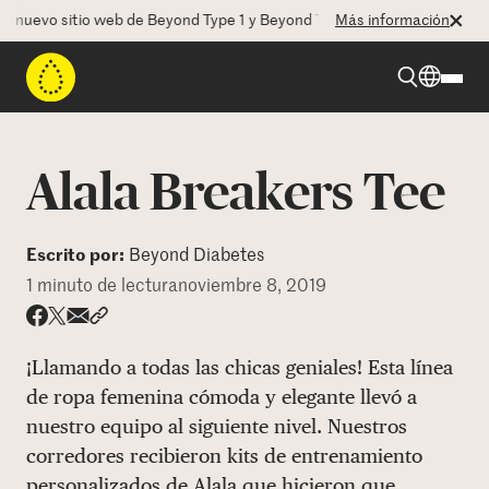
nuevo sitio web de Beyond Type 1 y Beyond Type 2! La CEO Deborah Du
Más información
Beyond Type 1
Alala Breakers Tee
Beyond Type 2
Escrito por:
Beyond Diabetes
1 minuto de lectura
noviembre 8, 2019
Recursos
Share via email
Compartir con hyperlink
Compartir en X
Compartir en Facebook
Programas
¡Llamando a todas las chicas geniales! Esta línea
de ropa femenina cómoda y elegante llevó a
nuestro equipo al siguiente nivel. Nuestros
Quienes somos
corredores recibieron kits de entrenamiento
personalizados de Alala que hicieron que