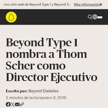
evo sitio web de Beyond Type 1 y Beyond Type 2! La CEO Deborah Dugan
Más información
Beyond Type 1
Beyond Type 1
Beyond Type 2
nombra a Thom
Scher como
Recursos
Director Ejecutivo
Programas
Escrito por:
Beyond Diabetes
Quienes somos
2 minutos de lectura
enero 9, 2019