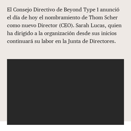
Share via email
Compartir con hyperlink
Compartir en X
Compartir en Facebook
El Consejo Directivo de Beyond Type 1 anunció
DONAR
el día de hoy el nombramiento de Thom Scher
como nuevo Director (CEO). Sarah Lucas, quien
ha dirigido a la organización desde sus inicios
continuará su labor en la Junta de Directores.