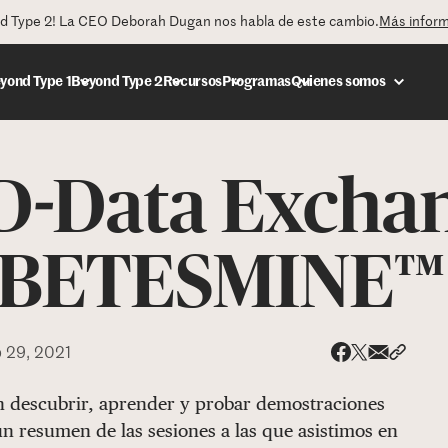
nd Type 2! La CEO Deborah Dugan nos habla de este cambio.
Más infor
yond Type 1
Beyond Type 2
Recursos
Programas
Quienes somos
 D-Data Excha
DONAR
IABETESMINE™
o 29, 2021
Share via
Compar
Compartir e
Compartir en 
en descubrir, aprender y probar demostraciones
un resumen de las sesiones a las que asistimos en