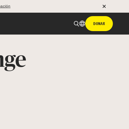
mación
DONAR
nge
 email
tir con hyperlink
n X
Facebook