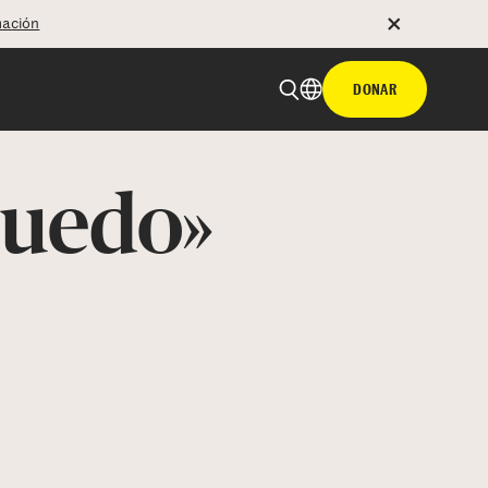
mación
DONAR
 puedo»
 email
tir con hyperlink
n X
Facebook