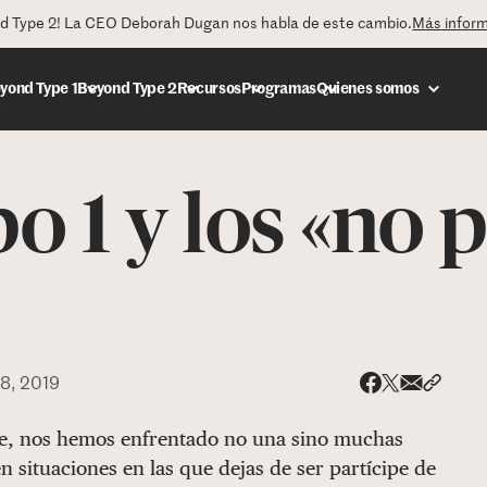
nd Type 2! La CEO Deborah Dugan nos habla de este cambio.
Más infor
yond Type 1
Beyond Type 2
Recursos
Programas
Quienes somos
o 1 y los «no
DONAR
8, 2019
Share via
Compar
Compartir e
Compartir en 
nte, nos hemos enfrentado no una sino muchas
n situaciones en las que dejas de ser partícipe de