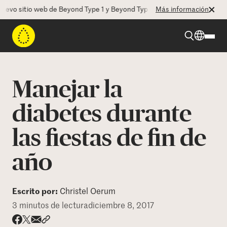
vo sitio web de Beyond Type 1 y Beyond Type 2! La CEO Deborah Dugan 
Más información
Beyond Type 1
Manejar la
Beyond Type 2
diabetes durante
las fiestas de fin de
Recursos
año
Programas
Escrito por:
Christel Oerum
Quienes somos
3 minutos de lectura
diciembre 8, 2017