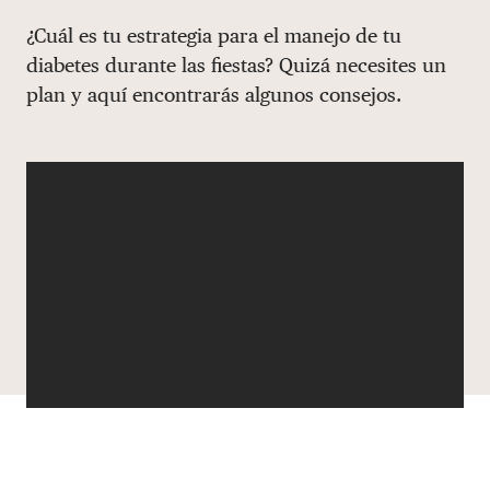
Share via email
Compartir con hyperlink
Compartir en X
Compartir en Facebook
¿Cuál es tu estrategia para el manejo de tu
DONAR
diabetes durante las fiestas? Quizá necesites un
plan y aquí encontrarás algunos consejos.