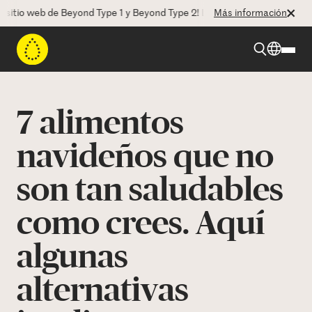
o web de Beyond Type 1 y Beyond Type 2! La CEO Deborah Dugan nos ha
Más información
Beyond Type 1
7 alimentos
Beyond Type 2
navideños que no
son tan saludables
Recursos
como crees. Aquí
Programas
algunas
Quienes somos
alternativas