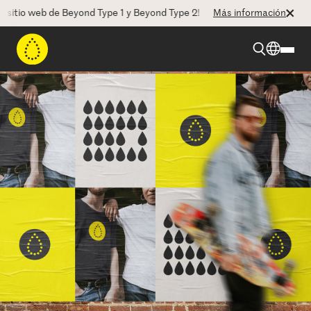
tio web de Beyond Type 1 y Beyond Type 2! La CEO Deborah Dugan nos 
Más información
Beyond Type 1
Beyond Type 2
Recursos
Programas
Quienes somos