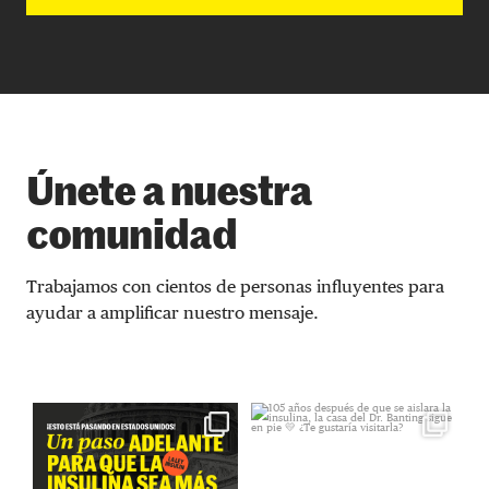
Únete a nuestra
comunidad
Trabajamos con cientos de personas influyentes para
ayudar a amplificar nuestro mensaje.
El costo de la insulina no debería
105 años después de que se aislara
¿
depender de tu
...
la insulina, la
...
38
3
1534
60