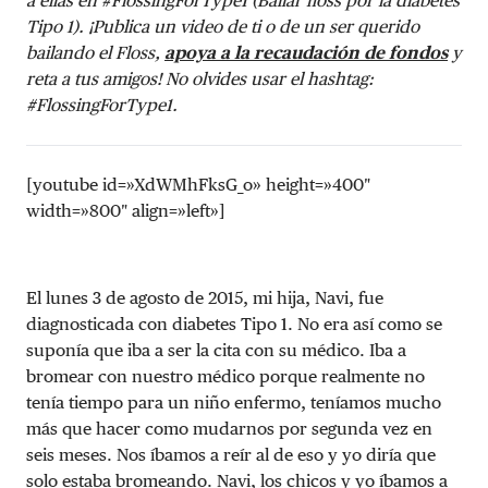
a ellas en #FlossingForType1 (Bailar floss por la diabetes
Tipo 1). ¡Publica un video de ti o de un ser querido
bailando el Floss,
apoya a la recaudación de fondos
y
reta a tus amigos! No olvides usar el hashtag:
#FlossingForType1.
[youtube id=»XdWMhFksG_o» height=»400″
width=»800″ align=»left»]
El lunes 3 de agosto de 2015, mi hija, Navi, fue
diagnosticada con diabetes Tipo 1. No era así como se
suponía que iba a ser la cita con su médico. Iba a
bromear con nuestro médico porque realmente no
tenía tiempo para un niño enfermo, teníamos mucho
más que hacer como mudarnos por segunda vez en
seis meses. Nos íbamos a reír al de eso y yo diría que
solo estaba bromeando. Navi, los chicos y yo íbamos a