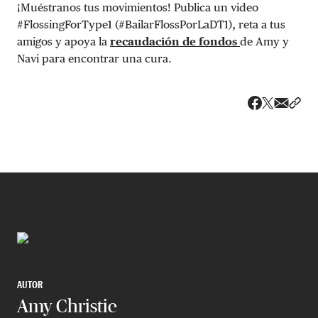
¡Muéstranos tus movimientos! Publica un video
#FlossingForType1 (#BailarFlossPorLaDT1), reta a tus
amigos y apoya la
recaudación de fondos
de Amy y
Navi para encontrar una cura.
Share v
Comp
Compartir
Compartir e
AUTOR
Amy Christie