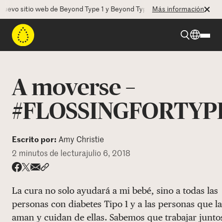
vo sitio web de Beyond Type 1 y Beyond Type 2! La CEO Deborah Dugan
Más información
Beyond Type 1
A moverse –
Beyond Type 2
#FLOSSINGFORTYP
Recursos
Escrito por:
Amy Christie
2 minutos de lectura
julio 6, 2018
Programas
Share via email
Compartir con hyperlink
Compartir en X
Compartir en Facebook
La cura no solo ayudará a mi bebé, sino a todas las
Quienes somos
personas con diabetes Tipo 1 y a las personas que la
aman y cuidan de ellas. Sabemos que trabajar junto