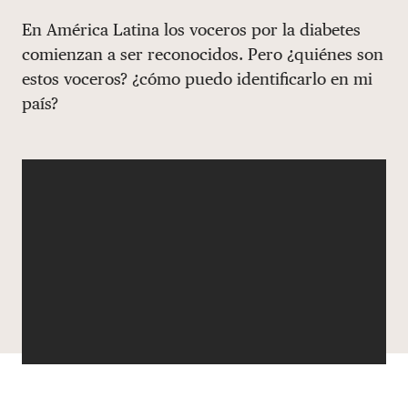
Share via email
Compartir con hyperlink
Compartir en X
Compartir en Facebook
En América Latina los voceros por la diabetes
DONAR
comienzan a ser reconocidos. Pero ¿quiénes son
estos voceros? ¿cómo puedo identificarlo en mi
país?