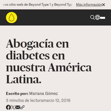
o sitio web de Beyond Type 1 y Beyond Type 2! La CEO Deborah Dugan 
Más información
Beyond Type 1
Abogacía en
Beyond Type 2
diabetes en
nuestra América
Recursos
Latina.
Programas
Escrito por:
Mariana Gómez
Quienes somos
3 minutos de lectura
marzo 12, 2019