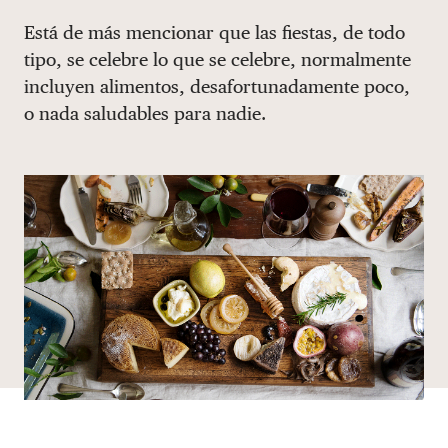
Share via email
Compartir con hyperlink
Compartir en X
Compartir en Facebook
Está de más mencionar que las fiestas, de todo
DONAR
tipo, se celebre lo que se celebre, normalmente
incluyen alimentos, desafortunadamente poco,
o nada saludables para nadie.