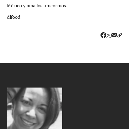
México y ama los unicornios.
dlfood
Share v
Comp
Compartir
Compartir e