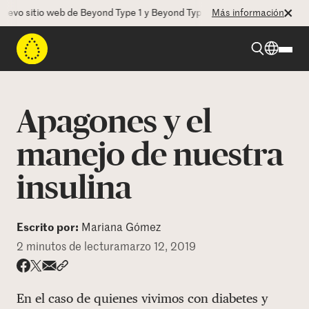
o sitio web de Beyond Type 1 y Beyond Type 2! La CEO Deborah Dugan 
Más información
Beyond Type 1
Apagones y el
Beyond Type 2
manejo de nuestra
insulina
Recursos
Programas
Escrito por:
Mariana Gómez
2 minutos de lectura
marzo 12, 2019
Quienes somos
Share via email
Compartir con hyperlink
Compartir en X
Compartir en Facebook
En el caso de quienes vivimos con diabetes y