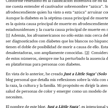
Conforme reflexiono en la clasificación inofensiva de mi tía
me cuesta entender el cautivador sobrenombre “azúca”. S
afrodescendiente quien ha visto a esta “azúca” arruinar c
Aunque la diabetes es la séptima causa principal de muert
es la quinta causa principal de muerte en afrodescendientes
estadounidenses y la cuarta causa principal de muerte en 
[1]
Además, los afroamericanos no sólo están más cerca del
ser diagnosticados con diabetes que los blancos no hispan
tienen el doble de posibilidad de morir a causa de ello. Est
desalentadoras, son ampliamente conocidas.
[3]
Considera
de estos números, siempre me ha perturbado la ausencia 
en plataformas para personas con diabetes.
En vista de lo anterior, he creado
Just a Little Suga’ (Sol
blog personal que detalla mis reflexiones sobre la vida con
la raza, la cultura y la familia. Mi propósito es dirigir la ate
salud de personas de color y emerger como un modelo de l
necesiten.
El nombre de este blog,
Just a Little Suga’
, es intencional 