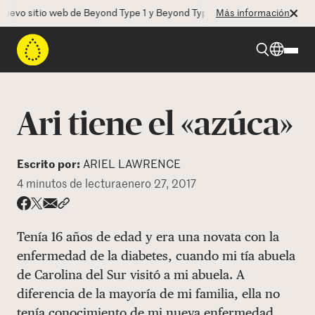
o sitio web de Beyond Type 1 y Beyond Type 2! La CEO Deborah Dugan 
Más información
Beyond Type 1
Ari tiene el «azúca»
Beyond Type 2
Escrito por:
ARIEL LAWRENCE
4 minutos de lectura
enero 27, 2017
Recursos
Share via email
Compartir con hyperlink
Compartir en X
Compartir en Facebook
Programas
Tenía 16 años de edad y era una novata con la
enfermedad de la diabetes, cuando mi tía abuela
de Carolina del Sur visitó a mi abuela. A
Quienes somos
diferencia de la mayoría de mi familia, ella no
tenía conocimiento de mi nueva enfermedad.