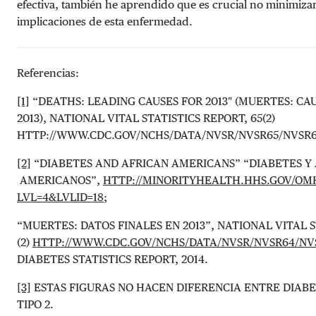
efectiva, también he aprendido que es crucial no minimizar
implicaciones de esta enfermedad.
Referencias:
[1]
“DEATHS: LEADING CAUSES FOR 2013″ (MUERTES: CAU
2013), NATIONAL VITAL STATISTICS REPORT, 65(2)
HTTP://WWW.CDC.GOV/NCHS/DATA/NVSR/NVSR65/NVSR6
[2]
“DIABETES AND AFRICAN AMERICANS” “DIABETES Y
AMERICANOS”,
HTTP://MINORITYHEALTH.HHS.GOV/OM
LVL=4&LVLID=18
;
“MUERTES: DATOS FINALES EN 2013”, NATIONAL VITAL S
(2)
HTTP://WWW.CDC.GOV/NCHS/DATA/NVSR/NVSR64/NVS
DIABETES STATISTICS REPORT, 2014.
[3]
ESTAS FIGURAS NO HACEN DIFERENCIA ENTRE DIABET
TIPO 2.