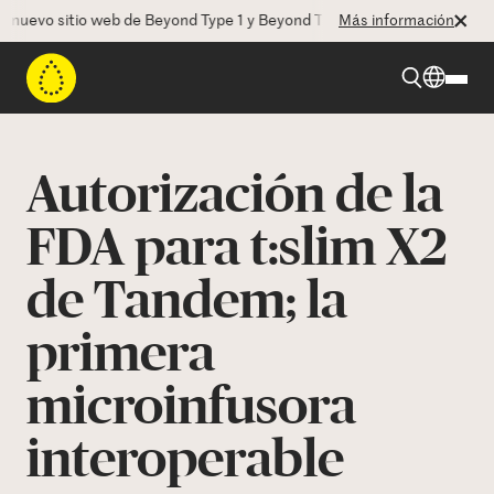
vo sitio web de Beyond Type 1 y Beyond Type 2! La CEO Deborah Dugan
Más información
Beyond Type 1
Autorización de la
Beyond Type 2
FDA para t:slim X2
de Tandem; la
Recursos
primera
Programas
microinfusora
Quienes somos
interoperable