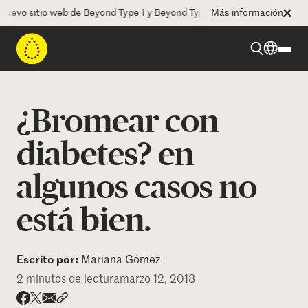
vo sitio web de Beyond Type 1 y Beyond Type 2! La CEO Deborah Dugan
Más información
Beyond Type 1
¿Bromear con
Beyond Type 2
diabetes? en
algunos casos no
Recursos
está bien.
Programas
Escrito por:
Mariana Gómez
Quienes somos
2 minutos de lectura
marzo 12, 2018