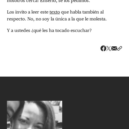
nosotros cerca! Enserio, se los pedimos.
Los invito a leer este
texto
que habla también al
respecto. No, no soy la única a la que le molesta.
Y a ustedes ¿qué les ha tocado escuchar?
Share v
Comp
Compartir
Compartir e