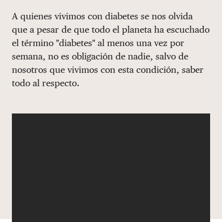
Share via email
Compartir con hyperlink
Compartir en X
Compartir en Facebook
A quienes vivimos con diabetes se nos olvida
DONAR
que a pesar de que todo el planeta ha escuchado
el término "diabetes" al menos una vez por
semana, no es obligación de nadie, salvo de
nosotros que vivimos con esta condición, saber
todo al respecto.