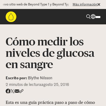
vo sitio web de Beyond Type 1 y Beyond Type 2! La CEO Deborah Dugan 
Más información
Beyond Type 1
Cómo medir los
Beyond Type 2
niveles de glucosa
en sangre
Recursos
Programas
Escrito por:
Blythe Nilsson
2 minutos de lectura
agosto 25, 2016
Quienes somos
Share via email
Compartir con hyperlink
Compartir en X
Compartir en Facebook
Esta es una guía práctica paso a paso de cómo