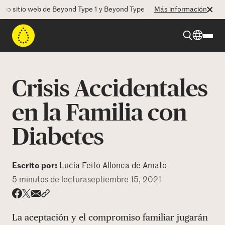
itio web de Beyond Type 1 y Beyond Type 2! La CEO Deborah Dugan nos
Más información
Beyond Type 1
Crisis Accidentales
Beyond Type 2
en la Familia con
Diabetes
Recursos
Programas
Escrito por:
Lucía Feito Allonca de Amato
5 minutos de lectura
septiembre 15, 2021
Quienes somos
Share via email
Compartir con hyperlink
Compartir en X
Compartir en Facebook
La aceptación y el compromiso familiar jugarán