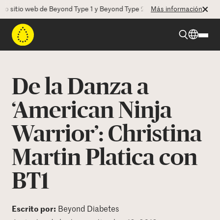
tio web de Beyond Type 1 y Beyond Type 2! La CEO Deborah Dugan nos 
Más información
Beyond Type 1
De la Danza a
Beyond Type 2
‘American Ninja
Warrior’: Christina
Recursos
Martin Platica con
Programas
BT1
Quienes somos
Escrito por:
Beyond Diabetes