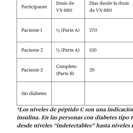
Dosis de
Días desde la dosis
Participante
VX-880
de VX-880
Paciente 1
½ (Parte A)
270
Paciente 2
½ (Parte A)
150
Completo
Paciente 3
29
(Parte B)
Sin diabetes
*Los niveles de péptido C son una indicaci
insulina. En las personas con diabetes tipo 
desde niveles “indetectables” hasta niveles