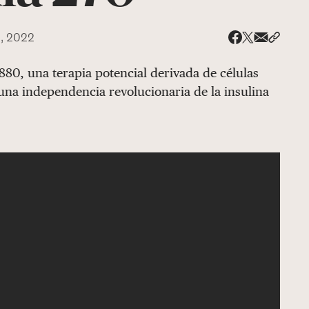
, 2022
Share via
Compar
Compartir e
Compartir en 
880, una terapia potencial derivada de células
 una independencia revolucionaria de la insulina