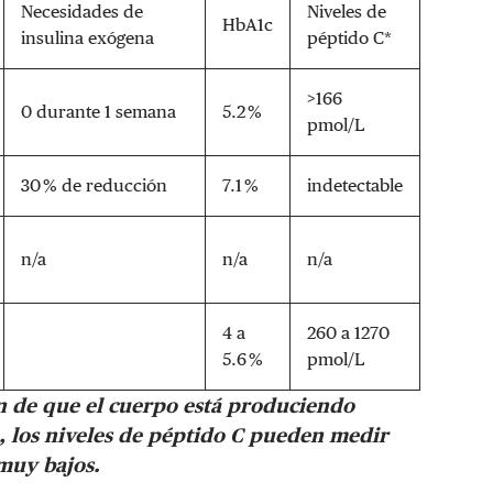
Necesidades de
Niveles de
HbA1c
insulina exógena
péptido C*
>166
0 durante 1 semana
5.2 %
pmol/L
30 % de reducción
7.1 %
indetectable
n/a
n/a
n/a
4 a
260 a 1270
5.6 %
pmol/L
ón de que el cuerpo está produciendo
1, los niveles de péptido C pueden medir
 muy bajos.