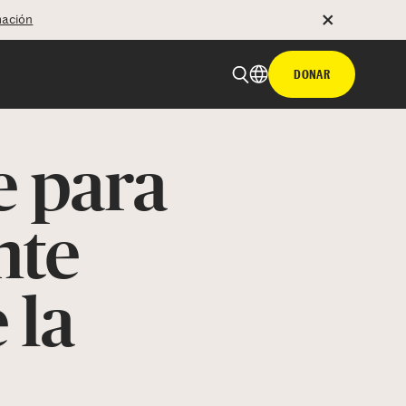
mación
DONAR
e para
nte
 la