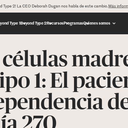
nd Type 2! La CEO Deborah Dugan nos habla de este cambio.
Más infor
yond Type 1
Beyond Type 2
Recursos
Programas
Quienes somos
 células madr
DONAR
ipo 1: El pacie
dependencia de
día 270