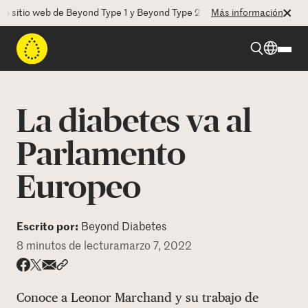
io web de Beyond Type 1 y Beyond Type 2! La CEO Deborah Dugan nos h
Más información
Beyond Type 1
La diabetes va al
Beyond Type 2
Parlamento
Europeo
Recursos
Programas
Escrito por:
Beyond Diabetes
8 minutos de lectura
marzo 7, 2022
Quienes somos
Share via email
Compartir con hyperlink
Compartir en X
Compartir en Facebook
Conoce a Leonor Marchand y su trabajo de