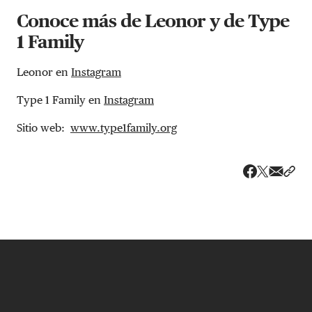
Conoce más de Leonor y de Type
1 Family
Leonor en
Instagram
Type 1 Family en
Instagram
Sitio web:
www.type1family.org
Share v
Comp
Compartir
Compartir e