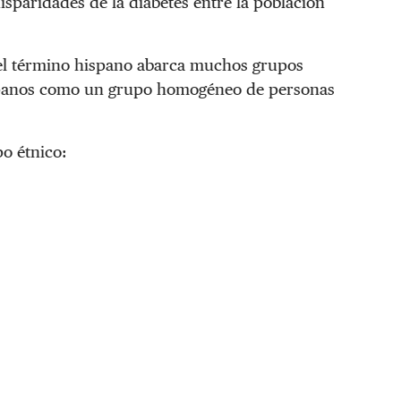
isparidades de la diabetes entre la población
el término hispano abarca muchos grupos
hispanos como un grupo homogéneo de personas
po étnico: