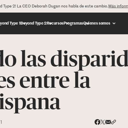
nd Type 2! La CEO Deborah Dugan nos habla de este cambio.
Más infor
yond Type 1
Beyond Type 2
Recursos
Programas
Quienes somos
 las dispari
DONAR
es entre la
ispana
21
Share via
Compar
Compartir e
Compartir en 