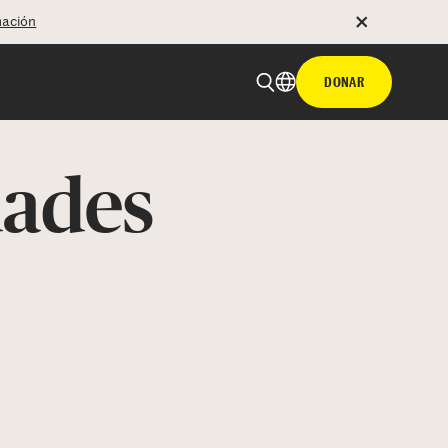
mación
DONAR
dades
 email
tir con hyperlink
n X
Facebook