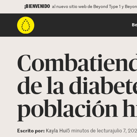
¡BIENVENIDO
al nuevo sitio web de Beyond Type 1 y Beyo
Be
Combatiendo
de la diabet
población h
Escrito por:
Kayla Hui
5 minutos de lectura
julio 7, 20