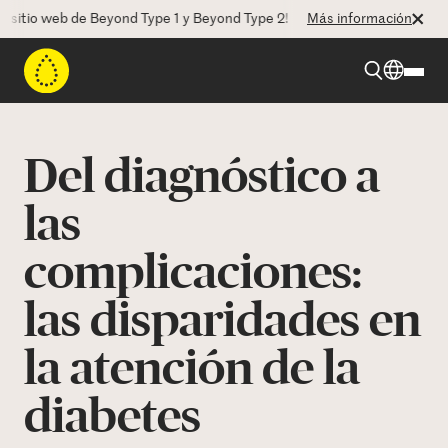
io web de Beyond Type 1 y Beyond Type 2! La CEO Deborah Dugan nos ha
Más información
Beyond Type 1
Del diagnóstico a
Beyond Type 2
las
complicaciones:
Recursos
las disparidades en
Programas
la atención de la
Quienes somos
diabetes