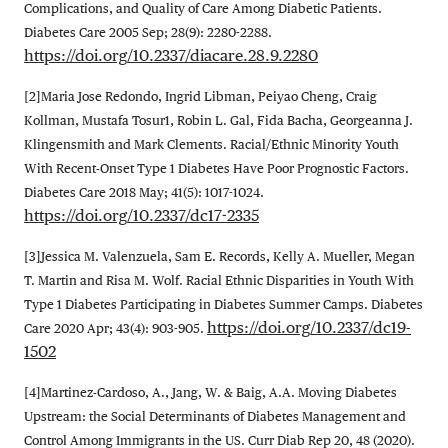
Complications, and Quality of Care Among Diabetic Patients.
Diabetes Care 2005 Sep; 28(9): 2280-2288.
https://doi.org/10.2337/diacare.28.9.2280
[2]Maria Jose Redondo, Ingrid Libman, Peiyao Cheng, Craig
Kollman, Mustafa Tosur1, Robin L. Gal, Fida Bacha, Georgeanna J.
Klingensmith and Mark Clements. Racial/Ethnic Minority Youth
With Recent-Onset Type 1 Diabetes Have Poor Prognostic Factors.
Diabetes Care 2018 May; 41(5): 1017-1024.
https://doi.org/10.2337/dc17-2335
[3]Jessica M. Valenzuela, Sam E. Records, Kelly A. Mueller, Megan
T. Martin and Risa M. Wolf. Racial Ethnic Disparities in Youth With
Type 1 Diabetes Participating in Diabetes Summer Camps. Diabetes
https://doi.org/10.2337/dc19-
Care 2020 Apr; 43(4): 903-905.
1502
[4]Martinez-Cardoso, A., Jang, W. & Baig, A.A. Moving Diabetes
Upstream: the Social Determinants of Diabetes Management and
Control Among Immigrants in the US. Curr Diab Rep 20, 48 (2020).