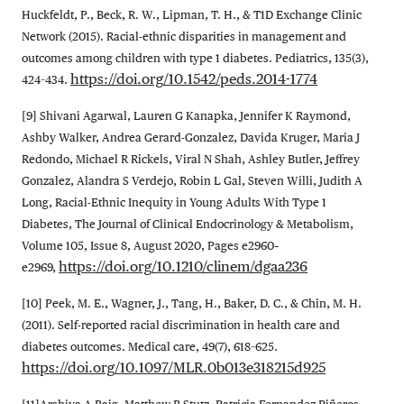
Huckfeldt, P., Beck, R. W., Lipman, T. H., & T1D Exchange Clinic
Network (2015). Racial-ethnic disparities in management and
outcomes among children with type 1 diabetes. Pediatrics, 135(3),
https://doi.org/10.1542/peds.2014-1774
424–434.
[9] Shivani Agarwal, Lauren G Kanapka, Jennifer K Raymond,
Ashby Walker, Andrea Gerard-Gonzalez, Davida Kruger, Maria J
Redondo, Michael R Rickels, Viral N Shah, Ashley Butler, Jeffrey
Gonzalez, Alandra S Verdejo, Robin L Gal, Steven Willi, Judith A
Long, Racial-Ethnic Inequity in Young Adults With Type 1
Diabetes, The Journal of Clinical Endocrinology & Metabolism,
Volume 105, Issue 8, August 2020, Pages e2960–
https://doi.org/10.1210/clinem/dgaa236
e2969,
[10] Peek, M. E., Wagner, J., Tang, H., Baker, D. C., & Chin, M. H.
(2011). Self-reported racial discrimination in health care and
diabetes outcomes. Medical care, 49(7), 618–625.
https://doi.org/10.1097/MLR.0b013e318215d925