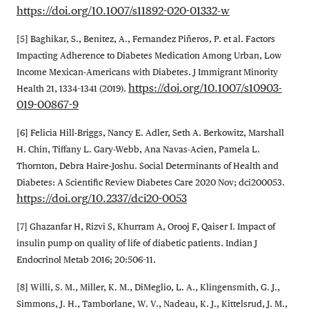
https://doi.org/10.1007/s11892-020-01332-w
[5] Baghikar, S., Benitez, A., Fernandez Piñeros, P. et al. Factors
Impacting Adherence to Diabetes Medication Among Urban, Low
Income Mexican-Americans with Diabetes. J Immigrant Minority
https://doi.org/10.1007/s10903-
Health 21, 1334–1341 (2019).
019-00867-9
[6] Felicia Hill-Briggs, Nancy E. Adler, Seth A. Berkowitz, Marshall
H. Chin, Tiffany L. Gary-Webb, Ana Navas-Acien, Pamela L.
Thornton, Debra Haire-Joshu. Social Determinants of Health and
Diabetes: A Scientific Review Diabetes Care 2020 Nov; dci200053.
https://doi.org/10.2337/dci20-0053
[7] Ghazanfar H, Rizvi S, Khurram A, Orooj F, Qaiser I. Impact of
insulin pump on quality of life of diabetic patients. Indian J
Endocrinol Metab 2016; 20:506–11.
[8] Willi, S. M., Miller, K. M., DiMeglio, L. A., Klingensmith, G. J.,
Simmons, J. H., Tamborlane, W. V., Nadeau, K. J., Kittelsrud, J. M.,