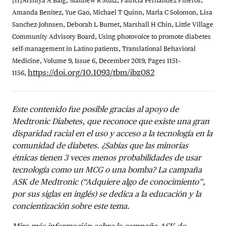
[11]Arshiya A Baig, Matthew R Stutz, Patricia Fernandez Piñeros,
Amanda Benitez, Yue Gao, Michael T Quinn, Marla C Solomon, Lisa
Sanchez-Johnsen, Deborah L Burnet, Marshall H Chin, Little Village
Community Advisory Board, Using photovoice to promote diabetes
self-management in Latino patients, Translational Behavioral
Medicine, Volume 9, Issue 6, December 2019, Pages 1151–
https://doi.org/10.1093/tbm/ibz082
1156,
Este contenido fue posible gracias al apoyo de
Medtronic Diabetes, que reconoce que existe una gran
disparidad racial en el uso y acceso a la tecnología en la
comunidad de diabetes. ¿Sabías que las minorías
étnicas tienen 3 veces menos probabilidades de usar
tecnología como un MCG o una bomba? La campaña
ASK de Medtronic (“Adquiere algo de conocimiento”,
por sus siglas en inglés) se dedica a la educación y la
concientización sobre este tema.