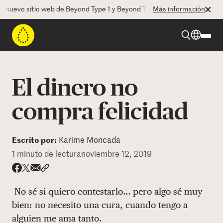
uevo sitio web de Beyond Type 1 y Beyond Type 2! La CEO Deborah Dug
Más información
Beyond Type 1
El dinero no
Beyond Type 2
compra felicidad
Recursos
Escrito por:
Karime Moncada
1 minuto de lectura
noviembre 12, 2019
Programas
Share via email
Compartir con hyperlink
Compartir en X
Compartir en Facebook
No sé si quiero contestarlo… pero algo sé muy
Quienes somos
bien: no necesito una cura, cuando tengo a
alguien me ama tanto.