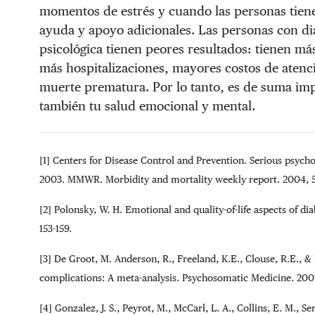
momentos de estrés y cuando las personas tienen
ayuda y apoyo adicionales. Las personas con di
psicológica tienen peores resultados: tienen más
más hospitalizaciones, mayores costos de atenc
muerte prematura. Por lo tanto, es de suma impo
también tu salud emocional y mental.
[1] Centers for Disease Control and Prevention. Serious psych
2003. MMWR. Morbidity and mortality weekly report. 2004, 5
[2] Polonsky, W. H. Emotional and quality-of-life aspects of d
153-159.
[3] De Groot, M. Anderson, R., Freeland, K.E., Clouse, R.E., &
complications: A meta-analysis. Psychosomatic Medicine. 2001
[4] Gonzalez, J. S., Peyrot, M., McCarl, L. A., Collins, E. M., S