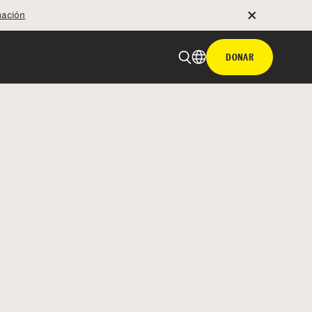
mación
DONAR
 email
tir con hyperlink
n X
Facebook