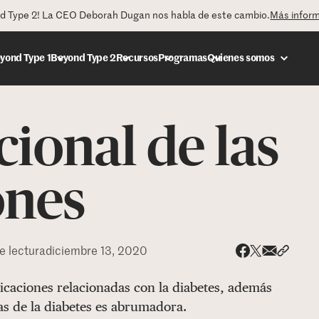
nd Type 2! La CEO Deborah Dugan nos habla de este cambio.
Más infor
yond Type 1
Beyond Type 2
Recursos
Programas
Quienes somos
ional de las
DONAR
ones
e lectura
diciembre 13, 2020
Share via
Compar
Compartir e
Compartir en 
icaciones relacionadas con la diabetes, además
s de la diabetes es abrumadora.