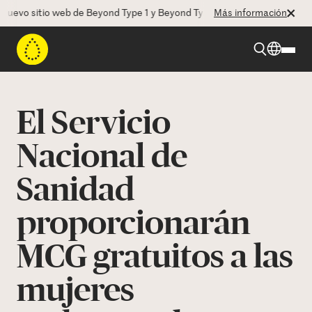
evo sitio web de Beyond Type 1 y Beyond Type 2! La CEO Deborah Dugan
Más información
Beyond Type 1
El Servicio
Beyond Type 2
Nacional de
Sanidad
Recursos
proporcionarán
Programas
MCG gratuitos a las
Quienes somos
mujeres