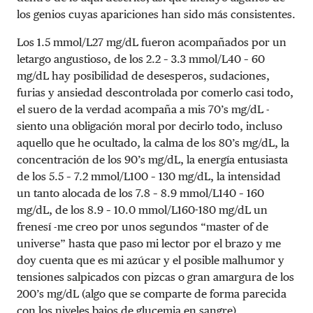
los genios cuyas apariciones han sido más consistentes.
Los
1.5 mmol/L
27 mg/dL
fueron acompañados por un
letargo angustioso, de los
2.2 – 3.3 mmol/L
40 – 60
mg/dL
hay posibilidad de desesperos, sudaciones,
furias y ansiedad descontrolada por comerlo casi todo,
el suero de la verdad acompaña a mis 70’s mg/dL -
siento una obligación moral por decirlo todo, incluso
aquello que he ocultado, la calma de los 80’s mg/dL, la
concentración de los 90’s mg/dL, la energía entusiasta
de los
5.5 – 7.2 mmol/L
100 – 130 mg/dL
, la intensidad
un tanto alocada de los
7.8 – 8.9 mmol/L
140 – 160
mg/dL
, de los
8.9 – 10.0 mmol/L
160-180 mg/dL
un
frenesí -me creo por unos segundos “master of de
universe” hasta que paso mi lector por el brazo y me
doy cuenta que es mi azúcar y el posible malhumor y
tensiones salpicados con pizcas o gran amargura de los
200’s mg/dL (algo que se comparte de forma parecida
con los niveles bajos de glucemia en sangre).