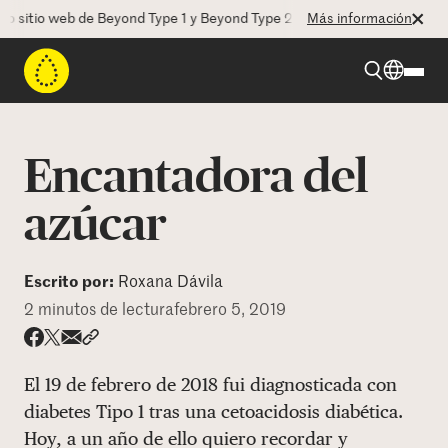
sitio web de Beyond Type 1 y Beyond Type 2! La CEO Deborah Dugan nos
Más información
Beyond Type 1
Encantadora del
Beyond Type 2
azúcar
Recursos
Escrito por:
Roxana Dávila
2 minutos de lectura
febrero 5, 2019
Programas
Share via email
Compartir con hyperlink
Compartir en X
Compartir en Facebook
El 19 de febrero de 2018 fui diagnosticada con
Quienes somos
diabetes Tipo 1 tras una cetoacidosis diabética.
Hoy, a un año de ello quiero recordar y