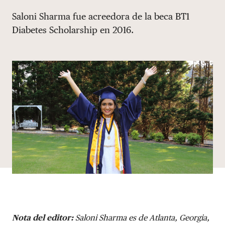
Share via email
Compartir con hyperlink
Compartir en X
Compartir en Facebook
Saloni Sharma fue acreedora de la beca BT1
DONAR
Diabetes Scholarship en 2016.
Nota del editor:
Saloni Sharma es de Atlanta, Georgia,