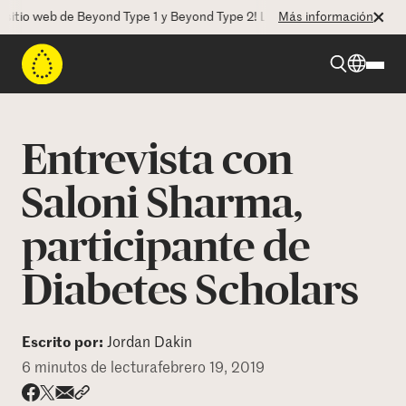
 web de Beyond Type 1 y Beyond Type 2! La CEO Deborah Dugan nos hab
Más información
Beyond Type 1
Entrevista con
Beyond Type 2
Saloni Sharma,
participante de
Recursos
Diabetes Scholars
Programas
Escrito por:
Jordan Dakin
Quienes somos
6 minutos de lectura
febrero 19, 2019