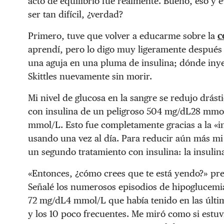
acto de equilibrio fue realmente. Bueno, eso y e
ser tan difícil, ¿verdad?
Primero, tuve que volver a educarme sobre la
c
aprendí, pero lo digo muy ligeramente después 
una aguja en una pluma de insulina; dónde inyec
Skittles nuevamente sin morir.
Mi nivel de glucosa en la sangre se redujo drás
con insulina de un peligroso
504 mg/dL
28 mmo
mmol/L
. Esto fue completamente gracias a la «
usando una vez al día. Para reducir aún más mi 
un segundo tratamiento con insulina: la insulin
«Entonces, ¿cómo crees que te está yendo?» pr
Señalé los numerosos episodios de hipoglucemia
72 mg/dL
4 mmol/L
que había tenido en las últi
y los 10 poco frecuentes. Me miró como si estuv