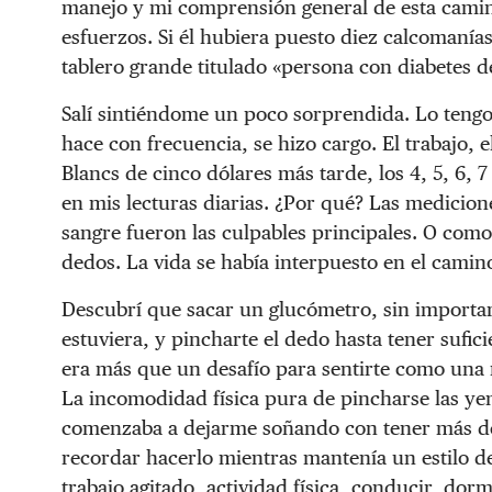
manejo y mi comprensión general de esta caminat
esfuerzos. Si él hubiera puesto diez calcomanía
tablero grande titulado «persona con diabetes 
Salí sintiéndome un poco sorprendida. Lo tengo 
hace con frecuencia, se hizo cargo. El trabajo, e
Blancs de cinco dólares más tarde, los 4, 5, 6, 
en mis lecturas diarias. ¿Por qué? Las medicione
sangre fueron las culpables principales. O co
dedos. La vida se había interpuesto en el camino
Descubrí que sacar un glucómetro, sin import
estuviera, y pincharte el dedo hasta tener sufici
era más que un desafío para sentirte como una
La incomodidad física pura de pincharse las ye
comenzaba a dejarme soñando con tener más ded
recordar hacerlo mientras mantenía un estilo d
trabajo agitado, actividad física, conducir, dor