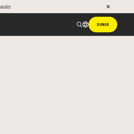
mación
DONAR
 email
tir con hyperlink
n X
Facebook