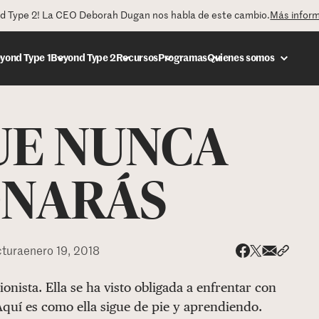
nd Type 2! La CEO Deborah Dugan nos habla de este cambio.
Más infor
yond Type 1
Beyond Type 2
Recursos
Programas
Quienes somos
UE NUNCA
DONAR
ONARÁS
ctura
enero 19, 2018
Share via
Compar
Compartir e
Compartir en 
nista. Ella se ha visto obligada a enfrentar con
 Aquí es como ella sigue de pie y aprendiendo.