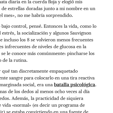
a diaria en la cuerda floja y elogió mis
s de estrellas doradas junto a mi nombre en un
del mes», no me habría sorprendido.
bajo control, pensé. Entonces la vida, como lo
l estrés, la socialización y algunos Sauvignon
7 e incluso los 8 se volvieron menos frecuentes
s infrecuentes de niveles de glucosa en la
mo se le conoce más comúnmente: pincharse los
 de la rutina.
ar qué tan discretamente empaquetado
ente sangre para colocarlo en una tira reactiva
 marginada social, era una
batalla psicológica
.
mas de los dedos al menos ocho veces al día
os. Además, la practicidad de siquiera
e vida «normal» (es decir un programa de
mir) se estaba convirtiendo en una fuente de