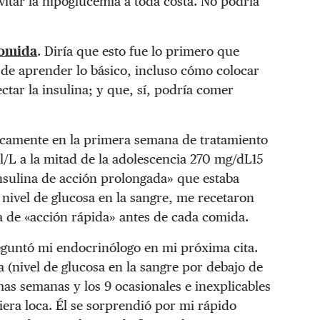
vitar la hipoglucemia a toda costa. No podría
omida
. Diría que esto fue lo primero que
de aprender lo básico, incluso cómo colocar
tar la insulina; y que, sí, podría comer
ticamente en la primera semana de tratamiento
l/L
a la mitad de la adolescencia
270 mg/dL
15
insulina de acción prolongada» que estaba
nivel de glucosa en la sangre, me recetaron
a de «acción rápida» antes de cada comida.
eguntó mi endocrinólogo en mi próxima cita.
 (nivel de glucosa en la sangre por debajo de
mas semanas y los 9 ocasionales e inexplicables
iera loca. Él se sorprendió por mi rápido