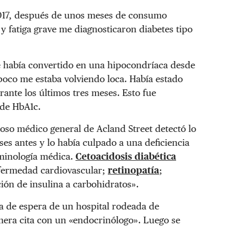
 2017, después de unos meses de consumo
 y fatiga grave me diagnosticaron diabetes tipo
e había convertido en una hipocondríaca desde
oco me estaba volviendo loca. Había estado
ante los últimos tres meses. Esto fue
 de HbA1c.
loso médico general de Acland Street detectó lo
es antes y lo había culpado a una deficiencia
rminología médica.
Cetoacidosis diabética
fermedad cardiovascular;
retinopatía
;
ción de insulina a carbohidratos».
la de espera de un hospital rodeada de
mera cita con un «endocrinólogo». Luego se