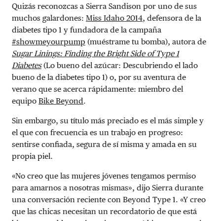
Quizás reconozcas a Sierra Sandison por uno de sus
muchos galardones:
Miss Idaho 2014
, defensora de la
diabetes tipo 1 y fundadora de la campaña
#showmeyourpump
(muéstrame tu bomba), autora de
Sugar Linings: Finding the Bright Side of Type 1
Diabetes
(Lo bueno del azúcar: Descubriendo el lado
bueno de la diabetes tipo 1) o, por su aventura de
verano que se acerca rápidamente: miembro del
equipo
Bike Beyond
.
Sin embargo, su título más preciado es el más simple y
el que con frecuencia es un trabajo en progreso:
sentirse confiada, segura de sí misma y amada en su
propia piel.
«No creo que las mujeres jóvenes tengamos permiso
para amarnos a nosotras mismas», dijo Sierra durante
una conversación reciente con Beyond Type 1. «Y creo
que las chicas necesitan un recordatorio de que está