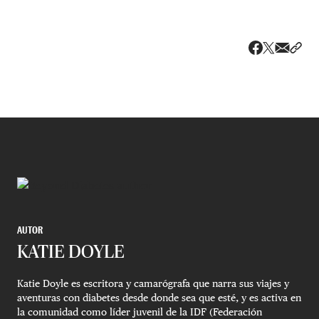
Share v
Comp
Compartir
Compartir e
AUTOR
KATIE DOYLE
Katie Doyle es escritora y camarógrafa que narra sus viajes y
aventuras con diabetes desde donde sea que esté, y es activa en
la comunidad como líder juvenil de la IDF (Federación