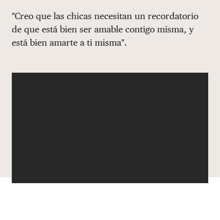
Share via email
Compartir con hyperlink
Compartir en X
Compartir en Facebook
"Creo que las chicas necesitan un recordatorio
DONAR
de que está bien ser amable contigo misma, y
está bien amarte a ti misma".