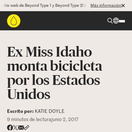
o web de Beyond Type 1 y Beyond Type 2! La CEO Deborah Dugan nos ha
Más información
Beyond Type 1
Ex Miss Idaho
Beyond Type 2
monta bicicleta
por los Estados
Recursos
Unidos
Programas
Escrito por:
KATIE DOYLE
Quienes somos
9 minutos de lectura
junio 2, 2017