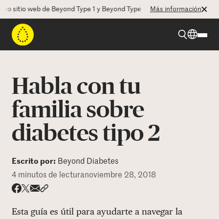
sitio web de Beyond Type 1 y Beyond Type 2! La CEO Deborah Dugan nos
Más información
Beyond Type 1
Habla con tu
Beyond Type 2
familia sobre
diabetes tipo 2
Recursos
Programas
Escrito por:
Beyond Diabetes
4 minutos de lectura
noviembre 28, 2018
Quienes somos
Share via email
Compartir con hyperlink
Compartir en X
Compartir en Facebook
Esta guía es útil para ayudarte a navegar la