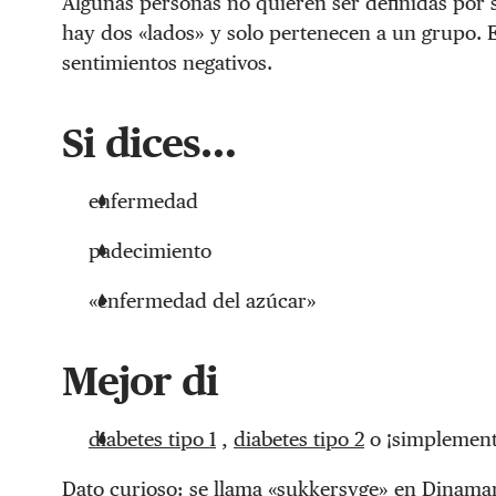
Algunas personas no quieren ser definidas por s
hay dos «lados» y solo pertenecen a un grupo. 
sentimientos negativos.
Si dices…
enfermedad
padecimiento
«enfermedad del azúcar»
Mejor di
diabetes tipo 1
,
diabetes tipo 2
o ¡simplement
Dato curioso: se llama «sukkersyge» en Dinamar