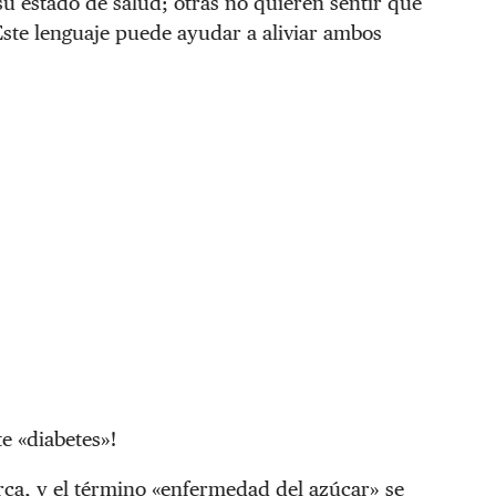
u estado de salud; otras no quieren sentir que
Este lenguaje puede ayudar a aliviar ambos
e «diabetes»!
ca, y el término «enfermedad del azúcar» se