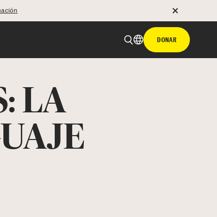
mación
DONAR
: LA
GUAJE
 email
tir con hyperlink
n X
Facebook