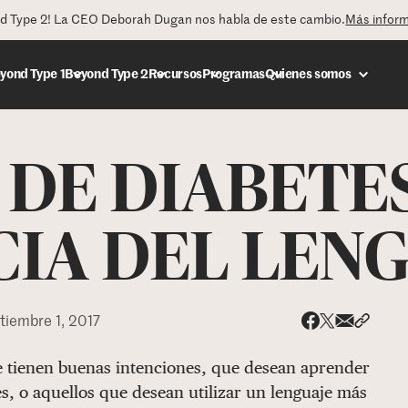
nd Type 2! La CEO Deborah Dugan nos habla de este cambio.
Más infor
yond Type 1
Beyond Type 2
Recursos
Programas
Quienes somos
DE DIABETES
DONAR
IA DEL LEN
tiembre 1, 2017
Share via
Compar
Compartir e
Compartir en 
e tienen buenas intenciones, que desean aprender
es, o aquellos que desean utilizar un lenguaje más