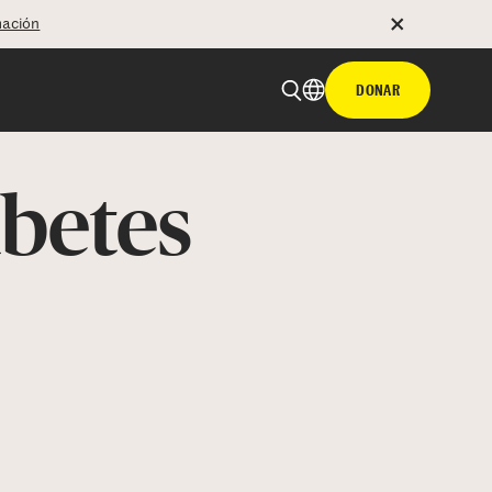
mación
DONAR
abetes
 email
tir con hyperlink
n X
Facebook