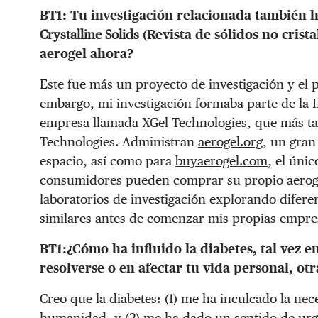
BT1:
Tu investigación relacionada también h
Crystalline Solids
(Revista de sólidos no crista
aerogel ahora?
Este fue más un proyecto de investigación y el 
embargo, mi investigación formaba parte de la I
empresa llamada XGel Technologies, que más tar
Technologies. Administran
aerogel.org
, un gran
espacio, así como para
buyaerogel.com
, el úni
consumidores pueden comprar su propio aerogel
laboratorios de investigación explorando diferen
similares antes de comenzar mis propias empre
BT1:
¿Cómo ha
influido la
diabetes, tal vez 
resolverse o en afectar tu vida personal, ot
Creo que la diabetes: (1) me ha inculcado la nece
humanidad, y (2) me ha dado un sentido de urg