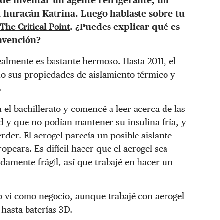
a de inventar un agente refrigerante, un
el huracán Katrina. Luego hablaste sobre tu
The Critical Point
. ¿Puedes explicar qué es
 invención?
almente es bastante hermoso. Hasta 2011, el
o sus propiedades de aislamiento térmico y
.
 el bachillerato y comencé a leer acerca de las
d y que no podían mantener su insulina fría, y
erder. El aerogel parecía un posible aislante
ropeara. Es difícil hacer que el aerogel sea
adamente frágil, así que trabajé en hacer un
o vi como negocio, aunque trabajé con aerogel
hasta baterías 3D.