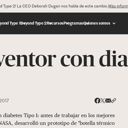
nd Type 2! La CEO Deborah Dugan nos habla de este cambio.
Más infor
yond Type 1
Beyond Type 2
Recursos
Programas
Quienes somos
nventor con di
DONAR
 2017
Share via
Compar
Compartir e
Compartir en 
 diabetes Tipo 1: antes de trabajar en los mejores
 NASA, desarrolló un prototipo de "botella térmico