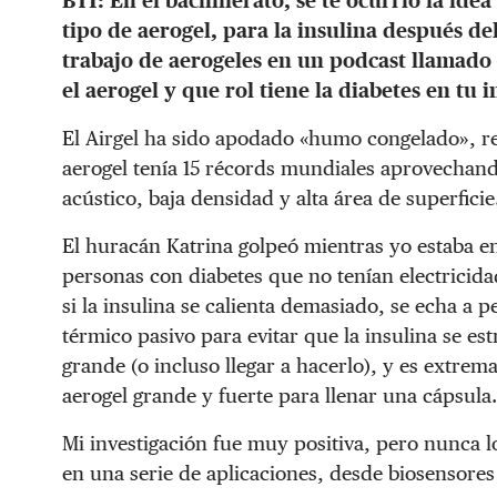
BT1:
En el bachillerato, se te ocurrió la ide
tipo de aerogel, para la insulina después d
trabajo de aerogeles en un podcast llamado
el aerogel y que rol tiene la diabetes en tu
El Airgel ha sido apodado «humo congelado», re
aerogel tenía 15 récords mundiales aprovechand
acústico, baja densidad y alta área de superficie
El huracán Katrina golpeó mientras yo estaba en
personas con diabetes que no tenían electricida
si la insulina se calienta demasiado, se echa a p
térmico pasivo para evitar que la insulina se est
grande (o incluso llegar a hacerlo), y es extrem
aerogel grande y fuerte para llenar una cápsula.
Mi investigación fue muy positiva, pero nunca l
en una serie de aplicaciones, desde biosensores 