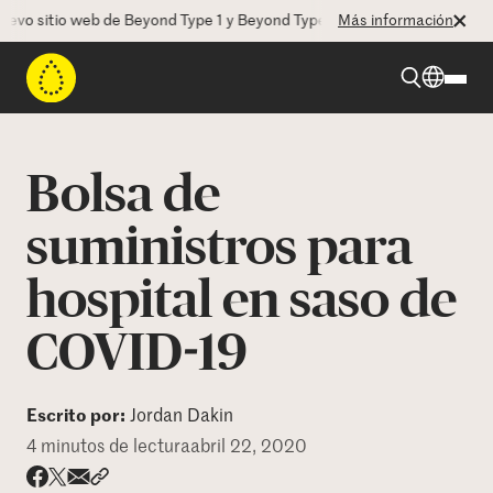
 sitio web de Beyond Type 1 y Beyond Type 2! La CEO Deborah Dugan n
Más información
Beyond Type 1
Bolsa de
Beyond Type 2
suministros para
hospital en saso de
Recursos
COVID-19
Programas
Escrito por:
Jordan Dakin
Quienes somos
4 minutos de lectura
abril 22, 2020