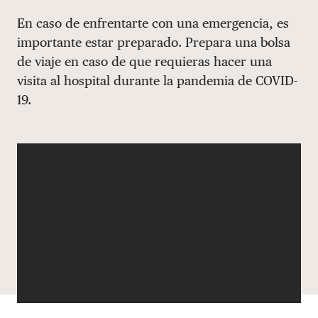
Share via email
Compartir con hyperlink
Compartir en X
Compartir en Facebook
En caso de enfrentarte con una emergencia, es
DONAR
importante estar preparado. Prepara una bolsa
de viaje en caso de que requieras hacer una
visita al hospital durante la pandemia de COVID-
19.