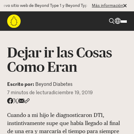
o sitio web de Beyond Type 1 y Beyond Type 2! La CEO Deborah Dugan 
Más información
Beyond Type 1
Dejar ir las Cosas
Beyond Type 2
Como Eran
Recursos
Escrito por:
Beyond Diabetes
7 minutos de lectura
diciembre 19, 2019
Programas
Share via email
Compartir con hyperlink
Compartir en X
Compartir en Facebook
Cuando a mi hijo le diagnosticaron DT1,
Quienes somos
instintivamente supe que había llegado al final
de una era y marcaría el tiempo para siempre