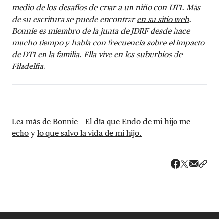
medio de los desafíos de criar a un niño con DT1. Más
de su escritura se puede encontrar
en su sitio web
.
Bonnie es miembro de la junta de JDRF desde hace
mucho tiempo y habla con frecuencia sobre el impacto
de DT1 en la familia. Ella vive en los suburbios de
Filadelfia.
Lea más de Bonnie –
El día que Endo de mi hijo me
echó
y
lo que salvó la vida de mi hijo.
Share v
Comp
Compartir
Compartir e