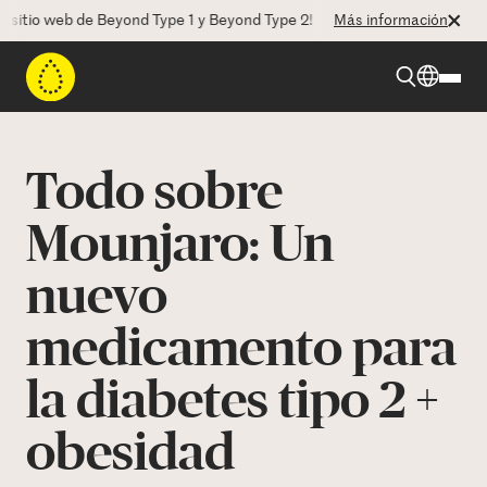
tio web de Beyond Type 1 y Beyond Type 2! La CEO Deborah Dugan nos 
Más información
Beyond Type 1
Todo sobre
Beyond Type 2
Mounjaro: Un
nuevo
Recursos
medicamento para
Programas
la diabetes tipo 2 +
Quienes somos
obesidad