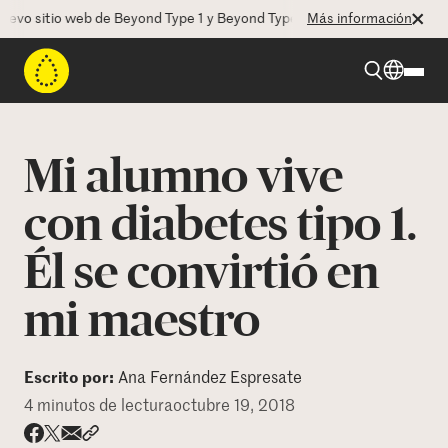
 sitio web de Beyond Type 1 y Beyond Type 2! La CEO Deborah Dugan n
Más información
Beyond Type 1
Mi alumno vive
Beyond Type 2
con diabetes tipo 1.
Él se convirtió en
Recursos
mi maestro
Programas
Escrito por:
Ana Fernández Espresate
Quienes somos
4 minutos de lectura
octubre 19, 2018