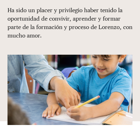
Share via email
Compartir con hyperlink
Compartir en X
Compartir en Facebook
Ha sido un placer y privilegio haber tenido la
DONAR
oportunidad de convivir, aprender y formar
parte de la formación y proceso de Lorenzo, con
mucho amor.