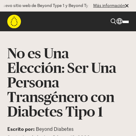
vo sitio web de Beyond Type 1 y Beyond Type 2! La CEO Deborah Dugan
Más información
Beyond Type 1
No es Una
Beyond Type 2
Elección: Ser Una
Persona
Recursos
Transgénero con
Programas
Diabetes Tipo 1
Quienes somos
Escrito por:
Beyond Diabetes