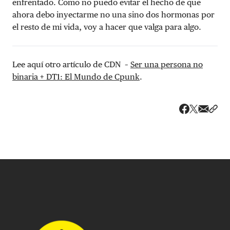
enfrentado. Como no puedo evitar el hecho de que
ahora debo inyectarme no una sino dos hormonas por
el resto de mi vida, voy a hacer que valga para algo.
Lee aquí otro artículo de CDN –
Ser una persona no
binaria + DT1: El Mundo de Cpunk
.
Share v
Comp
Compartir
Compartir e