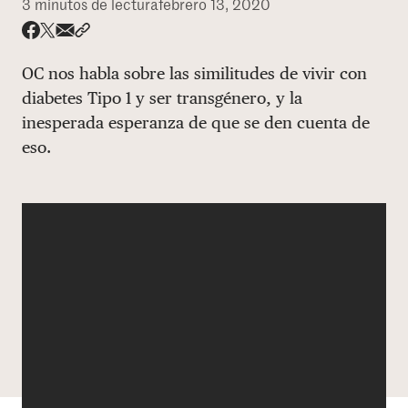
3 minutos de lectura
febrero 13, 2020
DONAR
Share via email
Compartir con hyperlink
Compartir en X
Compartir en Facebook
OC nos habla sobre las similitudes de vivir con
diabetes Tipo 1 y ser transgénero, y la
inesperada esperanza de que se den cuenta de
eso.