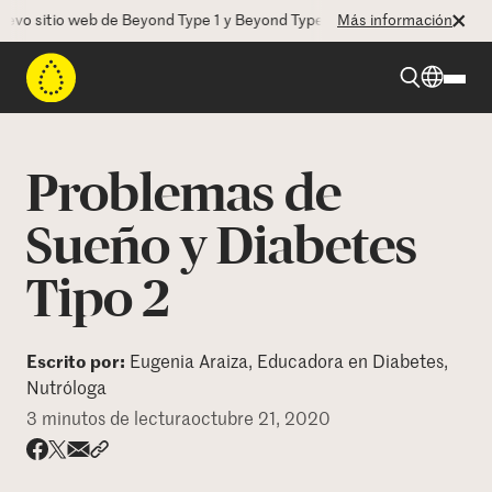
o sitio web de Beyond Type 1 y Beyond Type 2! La CEO Deborah Dugan n
Más información
Beyond Type 1
Problemas de
Beyond Type 2
Sueño y Diabetes
Tipo 2
Recursos
Programas
Escrito por:
Eugenia Araiza, Educadora en Diabetes,
Nutróloga
3 minutos de lectura
octubre 21, 2020
Quienes somos
Share via email
Compartir con hyperlink
Compartir en X
Compartir en Facebook