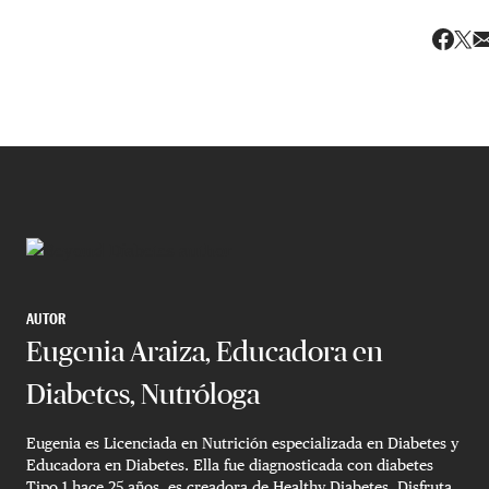
Com
Compa
AUTOR
Eugenia Araiza, Educadora en
Diabetes, Nutróloga
Eugenia es Licenciada en Nutrición especializada en Diabetes y
Educadora en Diabetes. Ella fue diagnosticada con diabetes
Tipo 1 hace 25 años, es creadora de Healthy Diabetes. Disfruta