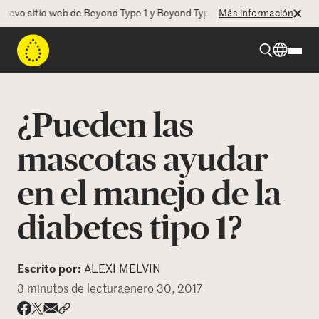
vo sitio web de Beyond Type 1 y Beyond Type 2! La CEO Deborah Dugan 
Más información
Beyond Type 1
¿Pueden las
Beyond Type 2
mascotas ayudar
en el manejo de la
Recursos
diabetes tipo 1?
Programas
Escrito por:
ALEXI MELVIN
Quienes somos
3 minutos de lectura
enero 30, 2017