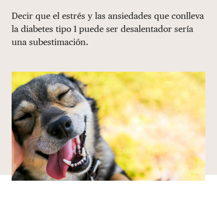
Share via email
Compartir con hyperlink
Compartir en X
Compartir en Facebook
Decir que el estrés y las ansiedades que conlleva
DONAR
la diabetes tipo 1 puede ser desalentador sería
una subestimación.