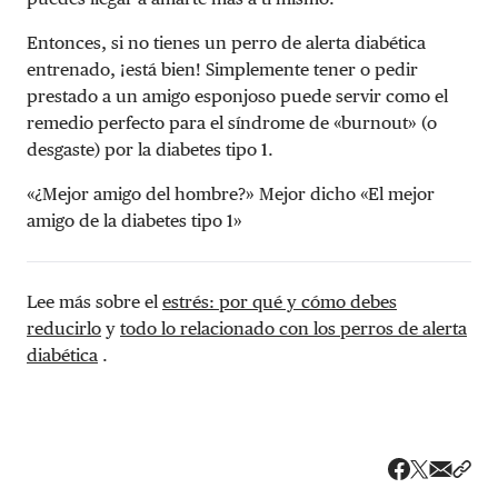
Entonces, si no tienes un perro de alerta diabética
entrenado, ¡está bien! Simplemente tener o pedir
prestado a un amigo esponjoso puede servir como el
remedio perfecto para el síndrome de «burnout» (o
desgaste) por la diabetes tipo 1.
«¿Mejor amigo del hombre?» Mejor dicho «El mejor
amigo de la diabetes tipo 1»
Lee más sobre el
estrés: por qué y cómo debes
reducirlo
y
todo lo relacionado con los perros de alerta
diabética
.
Share v
Comp
Compartir
Compartir e