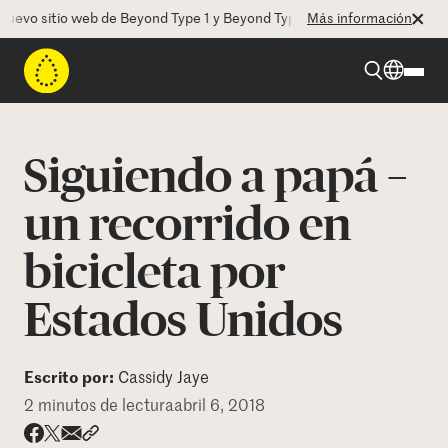
vo sitio web de Beyond Type 1 y Beyond Type 2! La CEO Deborah Dugan
Más información
Beyond Type 1
Siguiendo a papá –
Beyond Type 2
un recorrido en
bicicleta por
Recursos
Estados Unidos
Programas
Escrito por:
Cassidy Jaye
Quienes somos
2 minutos de lectura
abril 6, 2018