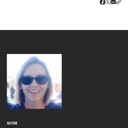
Share v
Comp
Compartir
Compartir e
AUTOR