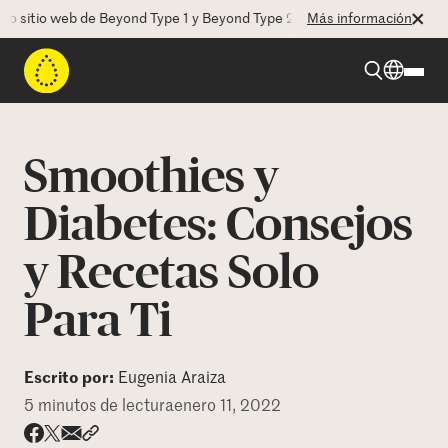
itio web de Beyond Type 1 y Beyond Type 2! La CEO Deborah Dugan nos
Más información
Beyond Type 1
Smoothies y
Beyond Type 2
Diabetes: Consejos
y Recetas Solo
Recursos
Para Ti
Programas
Escrito por:
Eugenia Araiza
Quienes somos
5 minutos de lectura
enero 11, 2022