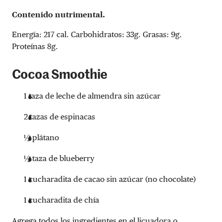
Contenido nutrimental.
Energía: 217 cal. Carbohidratos: 33g. Grasas: 9g.
Proteínas 8g.
Cocoa Smoothie
1 taza de leche de almendra sin azúcar
2 tazas de espinacas
½ plátano
½ taza de blueberry
1 cucharadita de cacao sin azúcar (no chocolate)
1 cucharadita de chía
Agrega todos los ingredientes en el licuadora o