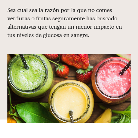
Share via email
Compartir con hyperlink
Compartir en X
Compartir en Facebook
Sea cual sea la razón por la que no comes
DONAR
verduras o frutas seguramente has buscado
alternativas que tengan un menor impacto en
tus niveles de glucosa en sangre.