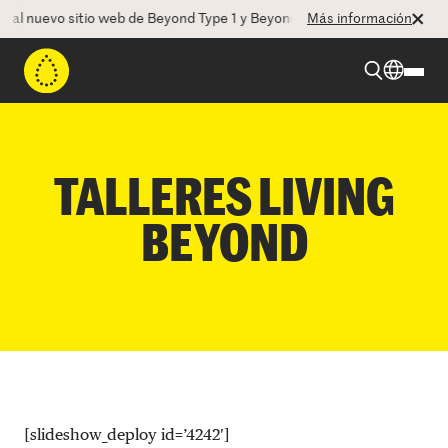
al nuevo sitio web de Beyond Type 1 y Beyond Type 2! La CEO Debora
Más información
Beyond Type 1
TALLERES LIVING
Beyond Type 2
BEYOND
Recursos
Programas
Quienes somos
[slideshow_deploy id=’4242′]