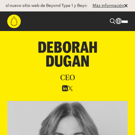
o
al nuevo sitio web de Beyond Type 1 y Beyond Type 2! La CEO Debora
Más información
Beyond Type 1
DEBORAH
DUGAN
Beyond Type 2
CEO
Recursos
Programas
Quienes somos