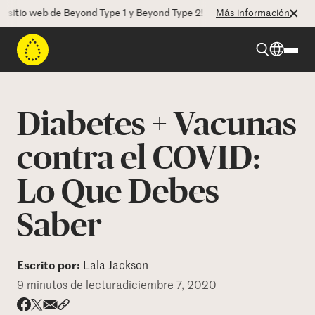
o web de Beyond Type 1 y Beyond Type 2! La CEO Deborah Dugan nos ha
Más información
Beyond Type 1
Diabetes + Vacunas
Beyond Type 2
contra el COVID:
Lo Que Debes
Recursos
Saber
Programas
Escrito por:
Lala Jackson
Quienes somos
9 minutos de lectura
diciembre 7, 2020