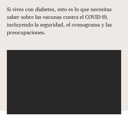
Share via email
Compartir con hyperlink
Compartir en X
Compartir en Facebook
Si vives con diabetes, esto es lo que necesitas
DONAR
saber sobre las vacunas contra el COVID-19,
incluyendo la seguridad, el cronograma y las
preocupaciones.