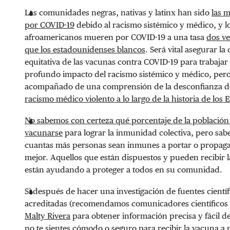
Las comunidades negras, nativas y latinx han sido
las 
por COVID-19
debido al racismo sistémico y médico, y l
afroamericanos mueren por COVID-19 a una tasa
dos v
que los estadounidenses blancos
. Será vital asegurar la
equitativa de las vacunas contra COVID-19 para trabajar 
profundo impacto del racismo sistémico y médico, pero
acompañado de una comprensión de la desconfianza d
racismo médico violento a lo largo de la historia de los 
No sabemos con certeza qué porcentaje de la población
vacunarse
para lograr la inmunidad colectiva, pero sa
cuantas más personas sean inmunes a portar o propagar
mejor. Aquellos que están dispuestos y pueden recibir 
están ayudando a proteger a todos en su comunidad.
Si después de hacer una investigación de fuentes científ
acreditadas (recomendamos comunicadores científico
Malty Rivera
para obtener información precisa y fácil de
no te sientes cómodo o seguro para recibir la vacuna a