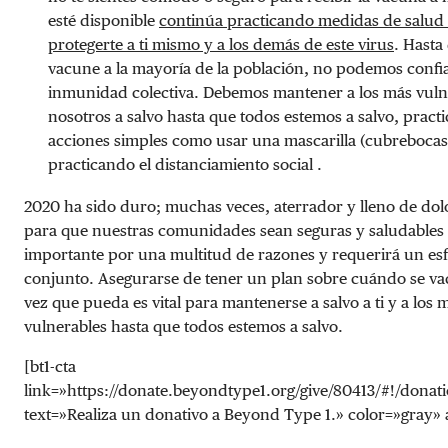
esté disponible
continúa practicando medidas de salud
protegerte a ti mismo y a los demás de este virus
. Hasta
vacune a la mayoría de la población, no podemos confia
inmunidad colectiva. Debemos mantener a los más vuln
nosotros a salvo hasta que todos estemos a salvo, pract
acciones simples como usar una mascarilla (cubrebocas
practicando el distanciamiento social .
2020 ha sido duro; muchas veces, aterrador y lleno de dol
para que nuestras comunidades sean seguras y saludables 
importante por una multitud de razones y requerirá un es
conjunto. Asegurarse de tener un plan sobre cuándo se v
vez que pueda es vital para mantenerse a salvo a ti y a los 
vulnerables hasta que todos estemos a salvo.
[bt1-cta
link=»https://donate.beyondtype1.org/give/80413/#!/donat
text=»Realiza un donativo a Beyond Type 1.» color=»gray» a