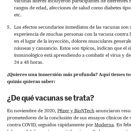
vacunas líderes incluyeron participantes de diferentes r
rangos de edad, afecciones de salud como diabetes tipo 1
etc.
Los efectos secundarios inmediatos de las vacunas son s
experiencia de muchas personas con la vacuna contra la
en el lugar de la inyección, dolores musculares generale
náuseas y cansancio. Estos son típicos, indican que el s
inmunológico está aprendiendo a combatir el virus y d
24 a 48 horas.
¿Quieres una inmersión más profunda? Aquí tienes to
quizás quieras saber:
¿De qué vacunas se trata?
En noviembre de 2020,
Pfizer y BioNTech
anunciaron resu
prometedores de la conclusión de sus ensayos clínicos de
contra COVID, seguidos rápidamente por
Moderna
. En feb