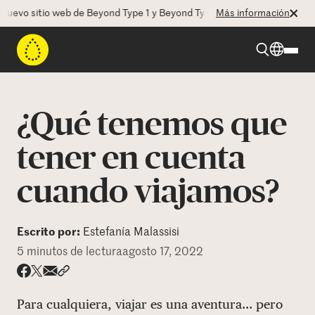
 sitio web de Beyond Type 1 y Beyond Type 2! La CEO Deborah Dugan n
Más información
Beyond Type 1
¿Qué tenemos que
Beyond Type 2
tener en cuenta
cuando viajamos?
Recursos
Programas
Escrito por:
Estefanía Malassisi
5 minutos de lectura
agosto 17, 2022
Quienes somos
Share via email
Compartir con hyperlink
Compartir en X
Compartir en Facebook
Para cualquiera, viajar es una aventura... pero