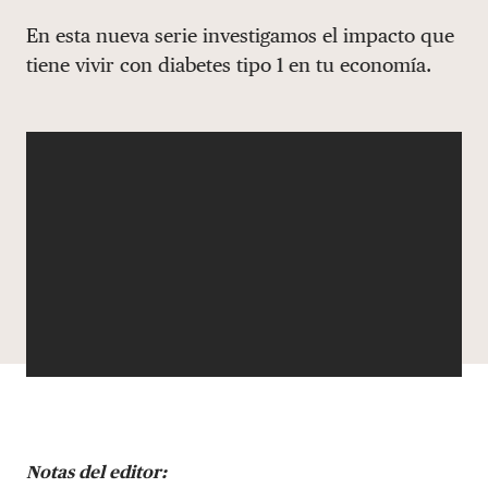
Share via email
Compartir con hyperlink
Compartir en X
Compartir en Facebook
En esta nueva serie investigamos el impacto que
DONAR
tiene vivir con diabetes tipo 1 en tu economía.
Notas del editor: