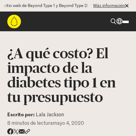
io web de Beyond Type 1 y Beyond Type 2! La CEO Deborah Dugan nos h
Más información
Beyond Type 1
¿A qué costo? El
Beyond Type 2
impacto de la
diabetes tipo 1 en
Recursos
tu presupuesto
Programas
Escrito por:
Lala Jackson
Quienes somos
8 minutos de lectura
mayo 4, 2020