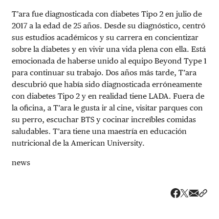
T’ara fue diagnosticada con diabetes Tipo 2 en julio de
2017 a la edad de 25 años. Desde su diagnóstico, centró
sus estudios académicos y su carrera en concientizar
sobre la diabetes y en vivir una vida plena con ella. Está
emocionada de haberse unido al equipo Beyond Type 1
para continuar su trabajo. Dos años más tarde, T’ara
descubrió que había sido diagnosticada erróneamente
con diabetes Tipo 2 y en realidad tiene LADA. Fuera de
la oficina, a T’ara le gusta ir al cine, visitar parques con
su perro, escuchar BTS y cocinar increíbles comidas
saludables. T’ara tiene una maestría en educación
nutricional de la American University.
news
Share v
Comp
Compartir
Compartir e