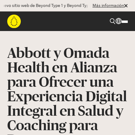
vo sitio web de Beyond Type 1 y Beyond Type 2! La CEO Deborah Dugan
Más información
Beyond Type 1
Abbott y Omada
Beyond Type 2
Health en Alianza
para Ofrecer una
Recursos
Experiencia Digital
Programas
Integral en Salud y
Quienes somos
Coaching para