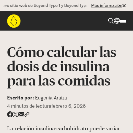
 sitio web de Beyond Type 1 y Beyond Type 2! La CEO Deborah Dugan n
Más información
Beyond Type 1
Cómo calcular las
Beyond Type 2
dosis de insulina
para las comidas
Recursos
Programas
Escrito por:
Eugenia Araiza
4 minutos de lectura
febrero 6, 2026
Quienes somos
Share via email
Compartir con hyperlink
Compartir en X
Compartir en Facebook
La relación insulina-carbohidrato puede variar