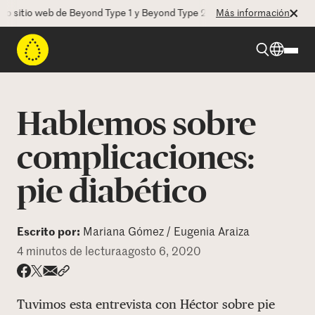
itio web de Beyond Type 1 y Beyond Type 2! La CEO Deborah Dugan nos
Más información
Beyond Type 1
Hablemos sobre
Beyond Type 2
complicaciones:
pie diabético
Recursos
Programas
Escrito por:
Mariana Gómez / Eugenia Araiza
4 minutos de lectura
agosto 6, 2020
Quienes somos
Share via email
Compartir con hyperlink
Compartir en X
Compartir en Facebook
Tuvimos esta entrevista con Héctor sobre pie