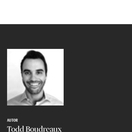
Share v
Comp
Compartir
Compartir e
AUTOR
Todd Boudreaux