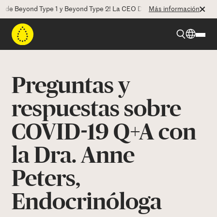
Beyond Type 1 y Beyond Type 2! La CEO Deborah Dugan nos habla de es
Más información
Beyond Type 1
Preguntas y
Beyond Type 2
respuestas sobre
COVID-19 Q+A con
Recursos
la Dra. Anne
Programas
Peters,
Quienes somos
Endocrinóloga