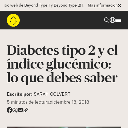
 web de Beyond Type 1 y Beyond Type 2! La CEO Deborah Dugan nos hab
Más información
Beyond Type 1
Diabetes tipo 2 y el
Beyond Type 2
índice glucémico:
lo que debes saber
Recursos
Programas
Escrito por:
SARAH COLVERT
5 minutos de lectura
diciembre 18, 2018
Quienes somos
Share via email
Compartir con hyperlink
Compartir en X
Compartir en Facebook